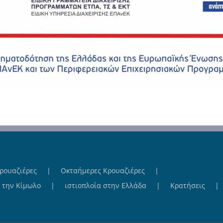
ρουαζιέρες
Οκταήμερες Κρουαζιέρες
& την Κίμωλο
ιστιοπλοΐα στην Ελλάδα
Κρατήσεις