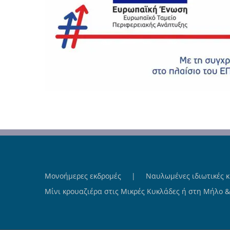
Μονοήμερες εκδρομές
Ναυλωμένες ιδιωτικές κ
Μίνι κρουαζιέρα στις Μικρές Κυκλάδες ή στη Μήλο 